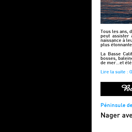
Tous les ans, 
peut assister
naissance à le
plus étonnantes
La Basse Cali
bosses, baleine
de mer…et élé
Lire la suite :
Baj
Péninsule de 
Nager ave